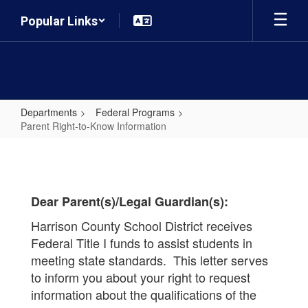
Skip
Popular Links
to
main
content
Departments
Federal Programs
Parent Right-to-Know Information
Parent
Right-
to-
Dear Parent(s)/Legal Guardian(s):
Know
Information
Harrison County School District receives
Federal Title I funds to assist students in
meeting state standards. This letter serves
to inform you about your right to request
information about the qualifications of the